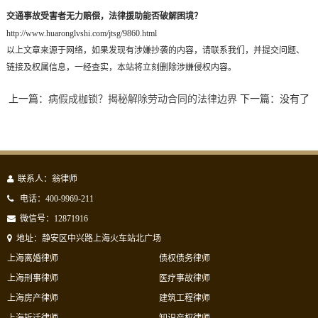
交通事故受害者无力赔偿，法律援助能否破解困境？
http://www.huaronglvshi.com/jtsg/9860.html
以上文章来源于网络，如果发现有涉嫌抄袭的内容，请联系我们，并提交问题、
链接及权属信息，一经查实，本站将立刻删除涉嫌侵权内容。
上一篇：
病假成枷锁？揭秘解除劳动合同的法律边界
下一篇：没有了
联系人：翁律师
电话：400-9969-211
微信号：12871916
地址：静安区中兴路上海火车站北广场
上海离婚律师
债权债务律师
上海刑事律师
医疗事故律师
上海房产律师
建筑工程律师
上海拆迁律师
知识产权律师