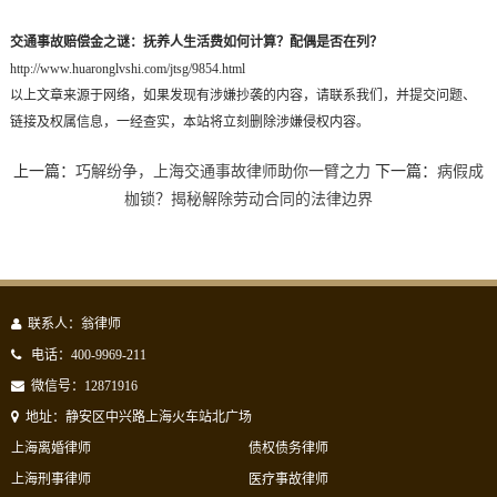
交通事故赔偿金之谜：抚养人生活费如何计算？配偶是否在列？
http://www.huaronglvshi.com/jtsg/9854.html
以上文章来源于网络，如果发现有涉嫌抄袭的内容，请联系我们，并提交问题、
链接及权属信息，一经查实，本站将立刻删除涉嫌侵权内容。
上一篇：
巧解纷争，上海交通事故律师助你一臂之力
下一篇：
病假成
枷锁？揭秘解除劳动合同的法律边界
联系人：翁律师
电话：400-9969-211
微信号：12871916
地址：静安区中兴路上海火车站北广场
上海离婚律师
债权债务律师
上海刑事律师
医疗事故律师