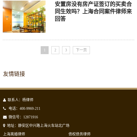
安置房没有房产证签订的买卖合
同生效吗？上海合同案件律师来
回答
1
2
3
下一页
友情链接
联系人：杨律师
电话：400-9969-211
微信号：12871916
地址：静安区中兴路上海火车站北广场
上海离婚律师
债权债务律师