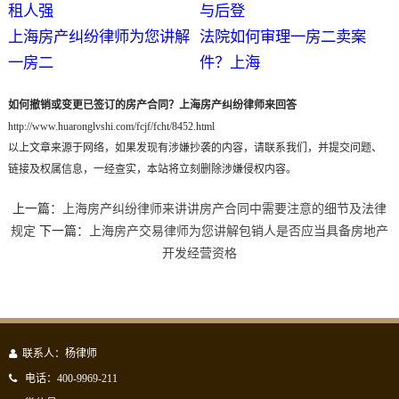
租人强
与后登
上海房产纠纷律师为您讲解
法院如何审理一房二卖案
一房二
件？上海
如何撤销或变更已签订的房产合同？上海房产纠纷律师来回答
http://www.huaronglvshi.com/fcjf/fcht/8452.html
以上文章来源于网络，如果发现有涉嫌抄袭的内容，请联系我们，并提交问题、
链接及权属信息，一经查实，本站将立刻删除涉嫌侵权内容。
上一篇：
上海房产纠纷律师来讲讲房产合同中需要注意的细节及法律
规定
下一篇：
上海房产交易律师为您讲解包销人是否应当具备房地产
开发经营资格
联系人：杨律师
电话：400-9969-211