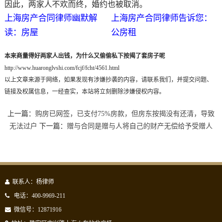
因此，两家人不欢而终，婚约也被取消。
上海房产合同律师幽默解
上海房产合同律师告诉您：
读：房屋
公房租
本来商量得好两家人出钱，为什么又偷偷私下按揭了套房子呢
http://www.huaronglvshi.com/fcjf/fcht/4561.html
以上文章来源于网络，如果发现有涉嫌抄袭的内容，请联系我们，并提交问题、
链接及权属信息，一经查实，本站将立刻删除涉嫌侵权内容。
上一篇：
购房已网签，已支付75%房款，但房东按揭没有还清，导致
无法过户
下一篇：
赠与合同是赠与人将自己的财产无偿给予受赠人
联系人：杨律师
电话：400-9969-211
微信号：12871916