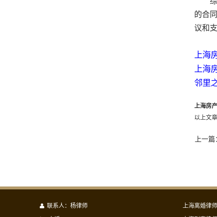
综上
的合
议和
上海
上海
邻里
上海房
以上文
上一篇
联系人：杨律师
上海离婚律