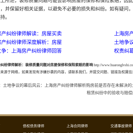
所述，装修质量问题可能会影响房屋的保修和保险索赔，因此
同，并保留好相关证据，以避免不必要的损失和纠纷。如有疑问
支持。
房产纠纷律师解读：房屋买卖
上海房
房产纠纷律师深度解析：房屋
土地争
之争：上海房产纠纷律师回答
权责纠
产纠纷律师解析：装修质量问题对房屋保修和保险索赔的影响
http://www.huaronglvshi.co
章来源于网络，如果发现有涉嫌抄袭的内容，请联系我们，并提交问题、链接及权属信
：
土地争议的幕后风云：上海房产纠纷律师解析购房前是否存在未解决的
租赁纠纷中的验收与赔偿
师
债权债务律师
上海合同律师
交通事故律师