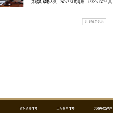
郑殿英 帮助人数：26947 咨询电话：13329413786 具.
共
1
页
8
条记录
师
债权债务律师
上海合同律师
交通事故律师