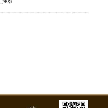
..
[更多]