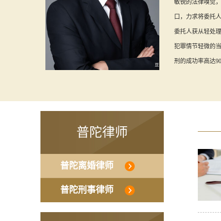
敏锐的法律嗅觉
口，力求将委托
委托人获从轻处
犯罪情节轻微的
刑的成功率高达90%
普陀律师
普陀离婚律师
普陀刑事律师