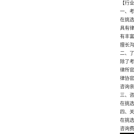
【行
一、
在挑
具有
有丰
擅长
二、
除了
律所
律协
咨询
三、
在挑
四、
在挑
咨询