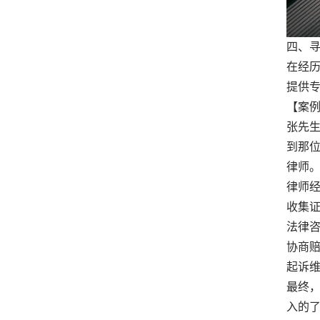
四、
在经
提供
【案
张先
到那
律师
律师
收集
法律
协商
起诉
最终
入的