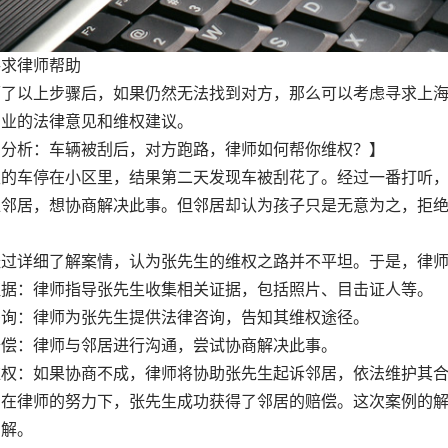
寻求律师帮助
历了以上步骤后，如果仍然无法找到对方，那么可以考虑寻求上
专业的法律意见和维权建议。
例分析：车辆被刮后，对方跑路，律师如何帮你维权？】
生的车停在小区里，结果第二天发现车被刮花了。经过一番打听
位邻居，想协商解决此事。但邻居却认为孩子只是无意为之，拒
。
经过详细了解案情，认为张先生的维权之路并不平坦。于是，律
证据：律师指导张先生收集相关证据，包括照片、目击证人等。
咨询：律师为张先生提供法律咨询，告知其维权途径。
赔偿：律师与邻居进行沟通，尝试协商解决此事。
维权：如果协商不成，律师将协助张先生起诉邻居，依法维护其
，在律师的努力下，张先生成功获得了邻居的赔偿。这次案例的
了解。