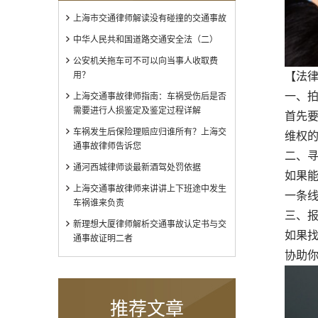
上海市交通律师解读没有碰撞的交通事故
中华人民共和国道路交通安全法（二）
公安机关拖车可不可以向当事人收取费
用？
【法
一、
上海交通事故律师指南：车祸受伤后是否
需要进行人损鉴定及鉴定过程详解
首先
车祸发生后保险理赔应归谁所有？上海交
维权
通事故律师告诉您
二、
通河西城律师谈最新酒驾处罚依据
如果
上海交通事故律师来讲讲上下班途中发生
一条
车祸谁来负责
三、
新理想大厦律师解析交通事故认定书与交
如果
通事故证明二者
协助
推荐文章