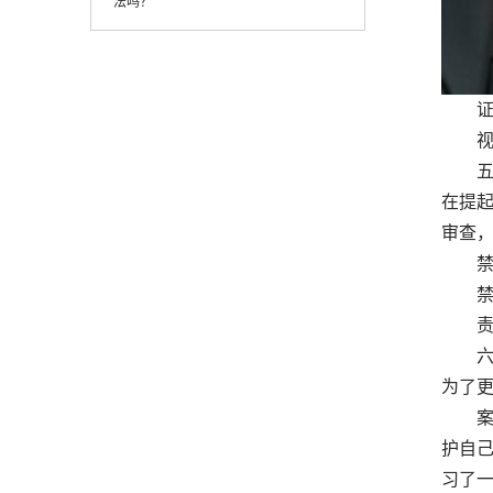
法吗？
证人
视听
五、
在提
审查
禁止
禁止
责令
六、
为了
案例
护自
习了