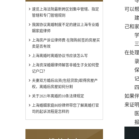
寻求
可以
速览上海法院最新跨区划集中管辖、指定
管辖和专门管辖规则
建立
我国协议离婚制度不足的建议上海专业婚
己和
姻家庭律师
学习
上海房产诉讼律师费 在限购前签的房屋买
三、
卖是否有效
在处
上海离婚时离婚协议书应该怎么写
录音
上海资深婚姻律师解答非婚生子女如何登
保留
记户口？
记录
夫妻双方婚后出资(包括贷款)取得房屋产
权，离婚后房屋如何分割
四、
如果
关于2021年离婚的10条法律规定
来证
上海婚姻家庭纠纷律师带您了解离婚打官
司的起诉流程是怎样的
医疗
报警