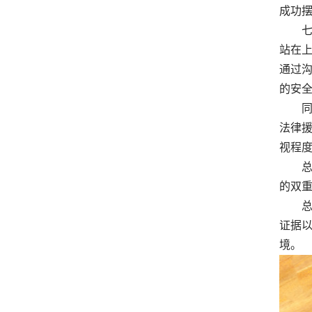
成功
七
站在
通过
的安
同时
法律
视程
总之
的双
总之
证据
境。