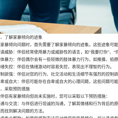
了解家暴倾向的迹象
理家暴倾向问题时，首先需要了解家暴倾向的迹象。这些迹象可
威胁：伴侣经常使用暴力或威胁性的语言，如“我要打你”、“你
暴力：伴侣偶尔会有一些轻微的肢体暴力行为，如推搡、掐脖
失控：伴侣在情绪激动时容易失控，表现出不理智的行为。
欲强：伴侣对您的行为、社交活动和生活细节有强烈的控制欲
或自大：伴侣可能存在自卑或自大的心理问题，这些问题可能
采取预防措施
现伴侣有家暴倾向但尚未实施时，您可以采取以下预防措施：
与交流：与伴侣进行坦诚的沟通，了解其情绪和行为背后的原
从而找到解决问题的方法。