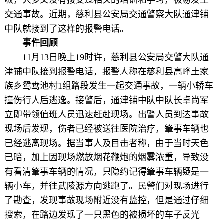
交通事故。近期，慈利县公安局交通警察大队通津铺
中队就接到了这样的报警电话。
事件回顾
11月13日晚上19时许，慈利县公安局交警大队通
津铺中队接到报警电话，报警人称在慈利县高峰土家
族乡鸳鸯池村1组路段发生一起交通事故，一辆小轿车
撞伤行人后逃逸。接警后，通津铺中队中队长卓尚军
立即带领值班人员迅速赶赴现场。出警人员到达事故
现场后发现，伤者已经被送往医院治疗，肇事车辆也
已经逃离现场。据当事人及目击者称，由于当时天色
已暗，加上因现场燃放烟花鞭炮的烟雾浓重，导致没
有看清肇事车辆的情况，只隐约记得肇事车辆疑是一
辆小车，并往武陵源方向逃跑了。民警们对现场进行
了勘查，发现事故现场附近没有监控，但是通过仔细
搜索，在路边发现了一只黑色的被损坏的车子反光