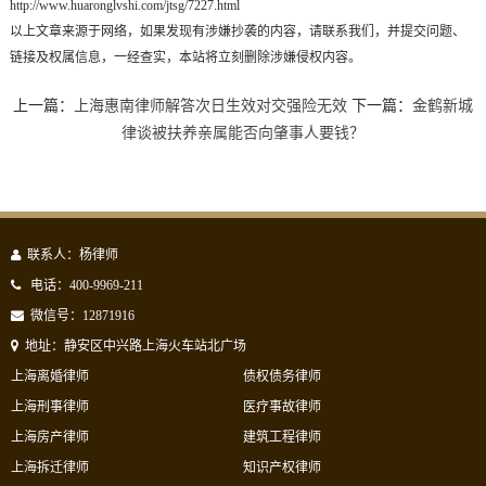
http://www.huaronglvshi.com/jtsg/7227.html
以上文章来源于网络，如果发现有涉嫌抄袭的内容，请联系我们，并提交问题、
链接及权属信息，一经查实，本站将立刻删除涉嫌侵权内容。
上一篇：
上海惠南律师解答次日生效对交强险无效
下一篇：
金鹤新城
律谈被扶养亲属能否向肇事人要钱？
联系人：杨律师
电话：400-9969-211
微信号：12871916
地址：静安区中兴路上海火车站北广场
上海离婚律师
债权债务律师
上海刑事律师
医疗事故律师
上海房产律师
建筑工程律师
上海拆迁律师
知识产权律师