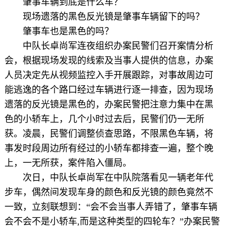
肇事车辆到底是什么车？
现场遗落的黑色反光镜是肇事车辆留下的吗？
肇事车也是黑色的吗？
中队长卓尚军连夜组织办案民警们召开案情分析
会，根据现场发现的线索及当事人提供的信息，办案
人员决定先从视频监控入手开展跟踪，对事故周边可
能逃逸的各个路口经过车辆进行逐一排查，因为现场
遗落的反光镜是黑色的，办案民警把注意力集中在黑
色的小轿车上，几个小时过去后，民警们仍一无所
获。凌晨，民警们调整侦查思路，不限黑色车辆，将
事发时段周边所有经过的小轿车都排查一遍，整个晚
上，一无所获，案件陷入僵局。
次日，中队长卓尚军在中队院落看见一辆老年代
步车，偶然间发现车身的颜色和反光镜的颜色竟然不
一致，立刻联想到：“会不会当事人弄错了，肇事车辆
会不会不是小轿车,而是这种类型的四轮车？”办案民警