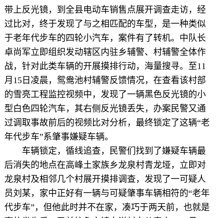
带上反光镜，到全县电动车销售点展开调查走访，经
过比对，终于发现了与之相匹配的车型，是一种类似
于老年代步车的四轮小汽车，案件有了转机。中队长
卓尚军立即组织发动辖区内驻乡辅警、村辅警全体作
战，针对此类车辆的开展摸排行动，海量搜寻。至11
月15日凌晨，鸳鸯池村辅警反馈情况，在查看该村部
的雪亮工程监控视频中，发现了一辆黑色反光镜的小
型白色四轮汽车，其右侧反光镜丢失，办案民警又通
过调取事故前后的视频比对分析，最终锁定了这辆“老
年代步车”系肇事嫌疑车辆。
车辆锁定，循线追查，民警们找到了嫌疑车辆最
后消失的地点在高峰土家族乡龙泉村青龙垭，立即对
龙泉村及相邻几个村展开摸排调查，发现了一可疑人
员刘某，家中正好有一辆与可疑肇事车辆相符的“老年
代步车”，但他此时并不在家，凑巧于两天前，也就是