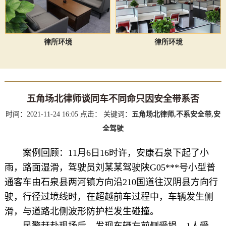
律所环境
律所环境
五角场北律师谈同车不同命只因安全带系否
时间：2021-11-24 16:05
点击：
关键词：
五角场北律师,不系安全带,安
全驾驶
案例回顾：
11月6日16时许，安康石泉下起了小
雨，路面湿滑，驾驶员刘某某驾驶陕G05***号小型普
通客车由石泉县两河镇方向沿210国道往汉阴县方向行
驶，行径过境线时，在超越前车过程中，车辆发生侧
滑，与道路北侧波形防护栏发生碰撞。
民警赶赴现场后，发现车辆左前侧受损，1人受