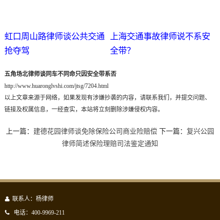
虹口周山路律师谈公共交通
上海交通事故律师说不系安
抢夺驾
全带？
五角场北律师谈同车不同命只因安全带系否
http://www.huaronglvshi.com/jtsg/7204.html
以上文章来源于网络，如果发现有涉嫌抄袭的内容，请联系我们，并提交问题、
链接及权属信息，一经查实，本站将立刻删除涉嫌侵权内容。
上一篇：
建德花园律师谈免除保险公司商业险赔偿
下一篇：
复兴公园
律师简述保险理赔司法鉴定通知
联系人：杨律师
电话：400-9969-211