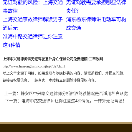
无证驾驶的风险：上海交通
无证驾驶需要承担哪些法律
事故律
责任？
上海交通事故律师解读男子
浦东杨东律师讲电动车可构
酒后无
成交通
淮海中路交通律师让你注意
这4种情
上海中兴路律师讲无证驾驶意外身亡保险公司免责拒赔!二审改判
http://www.huaronglvshi.com/jtsg/7027.html
以上文章来源于网络，如果发现有涉嫌抄袭的内容，请联系我们，并提交问题、
链接及权属信息，一经查实，本站将立刻删除涉嫌侵权内容。
上一篇：
静安区中兴路交通律师分析醉酒驾驶情况是否适用坦白从宽
下一篇：
淮海中路交通律师让你注意这4种情况，一律算无证驾驶！