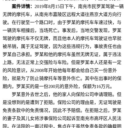
案件详情：
2019年8月15日下午，南充市民罗某驾驶一辆
无牌的摩托车，从南充市嘉陵区远程大道往燕京大道方向行
驶。在行驶至一个路口时，由于罗某的摩托车车速过快，与
一辆货车相撞后，当场死亡。事发后，当地交警发现，罗某
驾驶的摩托车不仅无牌，而且他本人的摩托车驾驶证也早就
被吊销，属于无证驾驶，因为这些违规行为，事故责任也由
罗某自己承担。罗某和他的摩托车虽然无牌无证，属于违法
上路，无法正常上交强险与车险。但是罗某本人还是有一定
的风险意识，从2008年开始他每年都会给自己买一份意外
险，就是为了防止骑摩托车等意外伤亡。其中在出事时的保
期内，罗某买的是一份200元的意外险，保额为16万元。
罗某意外去世之后，他的家人向保险公司申请理赔。但
是没想到的是遭到了拒赔。保险公司的理由是，无证驾驶是
免责条款中的免责情况，因此不予赔偿。在拒赔之后，罗某
的妻子及其儿女将涉事保险公司起诉至南充市高坪区人民法
院。在法院的一审过程中，焦点在于虽然免责条款的确载明