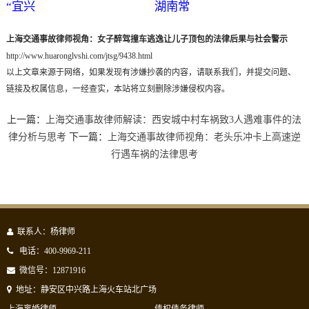
“宜兴
湖南常
上海交通事故律师视角：女子醉驾撞车逃逸让儿子顶包的法律后果与社会警示
http://www.huaronglvshi.com/jtsg/9438.html
以上文章来源于网络，如果发现有涉嫌抄袭的内容，请联系我们，并提交问题、
链接及权属信息，一经查实，本站将立刻删除涉嫌侵权内容。
上一篇：
上海交通事故律师解读：西安城中村车祸致3人遇难事件的法
律分析与思考
下一篇：
上海交通事故律师视角：老头乐冲卡上高速逆
行遇车祸的法律思考
联系人：杨律师
电话：400-9969-211
微信号：12871916
地址：静安区中兴路上海火车站北广场
上海离婚律师
债权债务律师