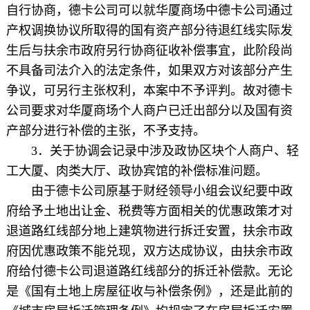
自行协商，德卡公司可以就华厦商场中德卡公司通过
产权调换协议所取得的国有资产部分待退红线实际发
生后与扶余市政府另行协商征收补偿事宜，此阶段尚
不具备司法介入的法定条件，如果双方对该部分产生
争议，可另行主张权利，本案中不予评判。故对德卡
公司要求对华厦商场个人商户已迁出部分以及国有资
产部分进行补偿的主张，不予支持。
3．关于协调会记录中涉及政协区块个人商户、轻
工大厦、肉类大厅、政协宾馆的补偿标准问题。
由于德卡公司原基于财经领导小组会议纪要中政
府给予土地出让金、税费等方面相关的优惠政策才对
退道路红线部分地上建筑物进行拆迁安置，扶余市政
府因优惠政策不能兑现，双方达成协议，由扶余市政
府给付德卡公司退道路红线部分的拆迁补偿款。无论
是《国有土地上房屋征收与补偿条例》，还是此前的