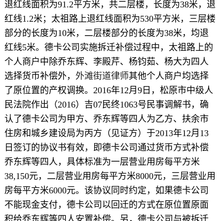
退红线面积为91.2平方米，共二层楼，长度为38米，退
红线1.2米；太祖路上退红线面积为530平方米，三层楼
部分的长度为10米，二层楼部分的长度为38米，均退
红线5米。德卡公司实施拆迁补偿过程中，太祖路上的
个人商户中除乔东辉、李殿芹、杨钧茹、杨大为四人
选择货币补偿外，
外滩街道律师
其他个人商户均选择
了原位置的产权调换。2016年12月9日，松原市中级人
民法院作出（2016）吉07民终1063号民事调解书，确
认了德卡公司为甲方、乔东辉等四人为乙方、扶余市
住房和城乡建设局为丙方（见证方）于2013年12月13
日签订的协议书有效，即德卡公司通过货币方式补偿
乔东辉等四人，具体标准为一层营业用房每平方米
38,150元，二层营业用房每平方米8000元，三层营业用
房每平方米6000元。该协议同时约定，如果德卡公司
不能现金支付，德卡公司以回迁的方式在原位置原面
积给乔东辉等四人安置补偿。另，德卡公司与被拆迁