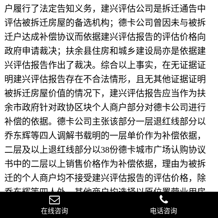
户履行了法定告知义务，建兴评估公司是拆迁通告中
评估被拆迁房屋的备选机构；德卡公司曾因未与被拆
迁户达成补偿协议而依据建兴评估报告的评估价格向
政府申请裁决；扶余县住房和城乡建设局亦是依据建
兴评估报告作出了裁决。综合以上事实，在无证据证
明建兴评估报告存在不合法情形，且无其他证据证明
被拆迁房屋价值的情况下，建兴评估报告应当作为扶
余市政府针对政协区块个人商户部分对德卡公司进行
补偿的依据。德卡公司主张该部分一层退红线部分以
乔东辉等四人调解书载明的一层单价作为补偿依据，
二层及以上退红线部分以38份德卡城市广场认购协议
书中的二层以上销售价格作为补偿依据，理由为被拆
迁的个人商户均不接受建兴评估报告的评估价格，除
乔东辉等四人外，其他商户均选择以原位置营业用房
进行产权调换，德卡公司同意并以回迁方式对个人商
在线咨询
电话咨询