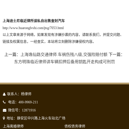
上海迪士尼临近律所谈私自出售查封汽车
http://www.huaronglvshi.com/jtsg/7053.html
以上文章来源于网络，如果发现有涉嫌抄袭的内容，请联系我们，并提交问题、
链接及权属信息，一经查实，本站将立刻删除涉嫌侵权内容。
上一篇：
上海逸仙路交通律师:车祸伤残八级,交强险赔付额
下一篇：
东方明珠临近律师讲车辆扣押后备用钥匙开走构成可刑罚
联系人：杨律师
电话：400-9969-211
微信号：12871916
地址：静安区中兴路上海火车站北广场
上海离婚律师
债权债务律师