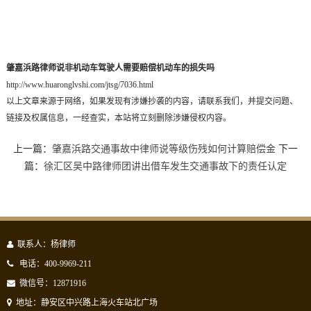
肇嘉浜路律师说非机动车驾驶人需要赔偿机动车的损失吗
http://www.huaronglvshi.com/jtsg/7036.html
以上文章来源于网络，如果发现有涉嫌抄袭的内容，请联系我们，并提交问题、
链接及权属信息，一经查实，本站将立刻删除涉嫌侵权内容。
上一篇：
肇嘉浜路交通事故中律师说等级伤残如何计算赔偿金
下一
篇：
徐汇区吴中路律师团讲出借车发生交通事故下的责任认定
联系人：杨律师
电话：400-9969-211
微信号：12871916
地址：静安区中兴路上海火车站北广场