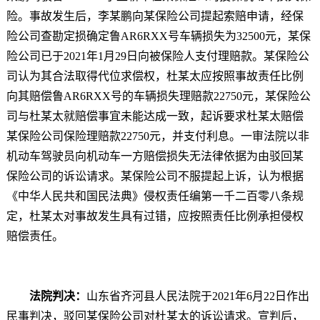
险。事故发生后，李某鹏向某保险公司提起索赔申请，经保
险公司查勘定损确定鲁AR6RXX号车辆损失为32500元，某保
险公司已于2021年1月29日向被保险人支付理赔款。某保险公
司认为其合法取得代位求偿权，杜某太应按照事故责任比例
向其赔偿鲁AR6RXX号的车辆损失理赔款22750元，某保险公
司与杜某太就赔偿事宜未能达成一致，起诉要求杜某太赔偿
某保险公司保险理赔款22750元，并支付利息。一审法院以非
机动车驾驶员向机动车一方赔偿损失无法律依据为由驳回某
保险公司的诉讼请求。某保险公司不服提起上诉，认为根据
《中华人民共和国民法典》侵权责任编第一千二百零八条规
定，杜某太对事故发生具有过错，应按照责任比例承担侵权
赔偿责任。
法院判决：
山东省齐河县人民法院于2021年6月22日作出
民事判决，驳回某保险公司对杜某太的诉讼请求。宣判后，