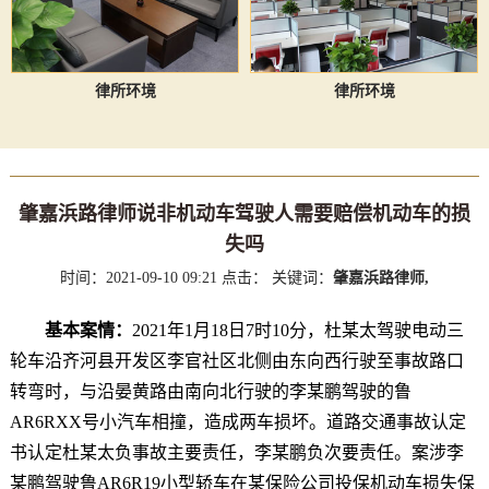
律所环境
律所环境
肇嘉浜路律师说非机动车驾驶人需要赔偿机动车的损
失吗
时间：2021-09-10 09:21
点击：
关键词：
肇嘉浜路律师,
基本案情：
2021年1月18日7时10分，杜某太驾驶电动三
轮车沿齐河县开发区李官社区北侧由东向西行驶至事故路口
转弯时，与沿晏黄路由南向北行驶的李某鹏驾驶的鲁
AR6RXX号小汽车相撞，造成两车损坏。道路交通事故认定
书认定杜某太负事故主要责任，李某鹏负次要责任。案涉李
某鹏驾驶鲁AR6R19小型轿车在某保险公司投保机动车损失保